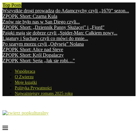
Top Posts
Wszystkie drogi prowadzą do Adamczychy czyli „1670” sezon...
ZPOPK Short: Czarna Kula
Znów nie było nas w San Diego czyli...
ZPOPK Short: „Dziennik Panny Służącej” i „Fjord”
Pająki mają się dobrze czyli „Spider-Man: Całkiem nowy...
Ligatury i Suchary czyli co mówi do mnie...
Po szarym morzu czyli „Odyseja” Nolana
ZPOPK Short: Alice nad Steve
ZPOPK Short: Król Dopalaczy
ZPOPK Short: Seria „Jak się robi…”
Współpraca
O Zwierzu
Moje książki
Polityka Prywatności
Najważniejszy romans 2025 roku