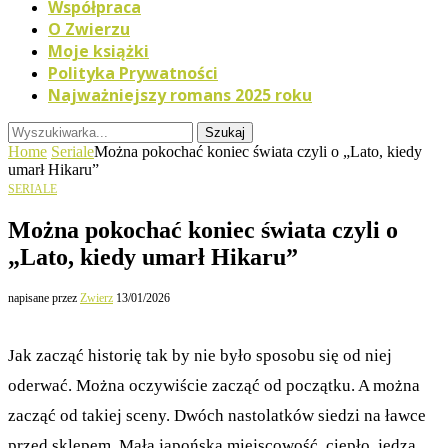
Współpraca
O Zwierzu
Moje książki
Polityka Prywatności
Najważniejszy romans 2025 roku
Szukaj
Home
Seriale
Można pokochać koniec świata czyli o „Lato, kiedy
umarł Hikaru”
SERIALE
Można pokochać koniec świata czyli o
„Lato, kiedy umarł Hikaru”
napisane przez
Zwierz
13/01/2026
Jak zacząć historię tak by nie było sposobu się od niej
oderwać. Można oczywiście zacząć od początku. A można
zacząć od takiej sceny. Dwóch nastolatków siedzi na ławce
przed sklepem. Mała japońska miejscowość, ciepło, jedzą