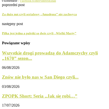
0 komentarze
7
Facebook
Twitter
Pinterest
Email
poprzedni post
Za dużo nut czyli serialowy „Amadeusz” nie zachwyca
następny post
Piłka jest jedna a paletki są dwie czyli „Wielki Marty”
Powiązane wpisy
Wszystkie drogi prowadzą do Adamczychy czyli
„1670” sezon...
06/08/2026
Znów nie było nas w San Diego czyli...
03/08/2026
ZPOPK Short: Seria „Jak się robi…”
17/07/2026