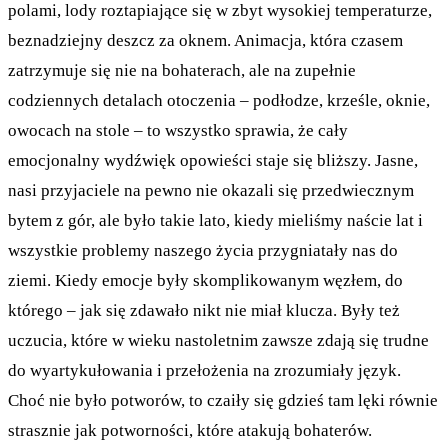
polami, lody roztapiające się w zbyt wysokiej temperaturze,
beznadziejny deszcz za oknem. Animacja, która czasem
zatrzymuje się nie na bohaterach, ale na zupełnie
codziennych detalach otoczenia – podłodze, krześle, oknie,
owocach na stole – to wszystko sprawia, że cały
emocjonalny wydźwięk opowieści staje się bliższy. Jasne,
nasi przyjaciele na pewno nie okazali się przedwiecznym
bytem z gór, ale było takie lato, kiedy mieliśmy naście lat i
wszystkie problemy naszego życia przygniatały nas do
ziemi. Kiedy emocje były skomplikowanym węzłem, do
którego – jak się zdawało nikt nie miał klucza. Były też
uczucia, które w wieku nastoletnim zawsze zdają się trudne
do wyartykułowania i przełożenia na zrozumiały język.
Choć nie było potworów, to czaiły się gdzieś tam lęki równie
strasznie jak potworności, które atakują bohaterów.