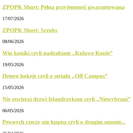
ZPOPK Short: Pełna przyjemność gwarantowana
17/07/2026
ZPOPK Short: Scrubs
08/06/2026
Wio koniki czyli nadrabiam „Kulawe Konie”
19/05/2026
Hetero hokeje czyli o serialu „Off Campus”
15/05/2026
Nie otwieraj drzwi Irlandczykom czyli „Niewybrani”
06/05/2026
Pewnych rzeczy nie kupisz czyli o drugim sezonie...