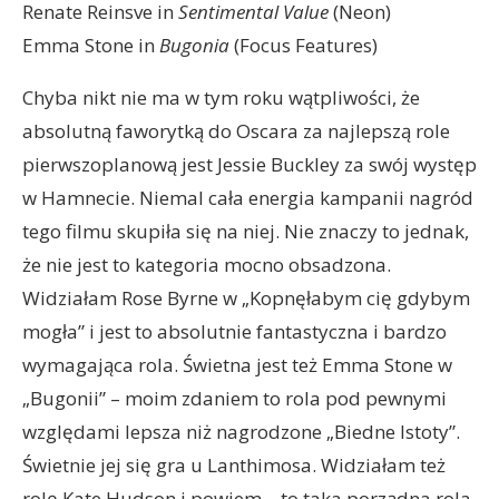
Renate Reinsve in
Sentimental Value
(Neon)
Emma Stone in
Bugonia
(Focus Features)
Chyba nikt nie ma w tym roku wątpliwości, że
absolutną faworytką do Oscara za najlepszą role
pierwszoplanową jest Jessie Buckley za swój występ
w Hamnecie. Niemal cała energia kampanii nagród
tego filmu skupiła się na niej. Nie znaczy to jednak,
że nie jest to kategoria mocno obsadzona.
Widziałam Rose Byrne w „Kopnęłabym cię gdybym
mogła” i jest to absolutnie fantastyczna i bardzo
wymagająca rola. Świetna jest też Emma Stone w
„Bugonii” – moim zdaniem to rola pod pewnymi
względami lepsza niż nagrodzone „Biedne Istoty”.
Świetnie jej się gra u Lanthimosa. Widziałam też
rolę Kate Hudson i powiem – to taka porządna rola