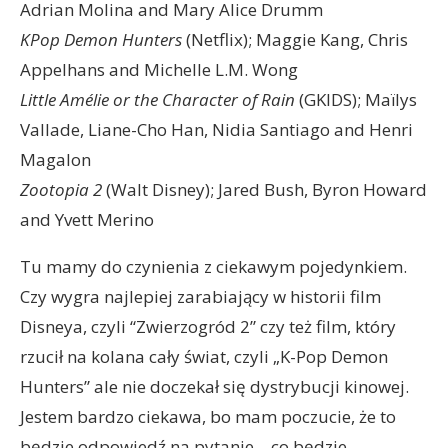
Adrian Molina and Mary Alice Drumm
KPop Demon Hunters
(Netflix); Maggie Kang, Chris
Appelhans and Michelle L.M. Wong
Little Amélie or the Character of Rain
(GKIDS); Maïlys
Vallade, Liane-Cho Han, Nidia Santiago and Henri
Magalon
Zootopia 2
(Walt Disney); Jared Bush, Byron Howard
and Yvett Merino
Tu mamy do czynienia z ciekawym pojedynkiem.
Czy wygra najlepiej zarabiający w historii film
Disneya, czyli “Zwierzogród 2” czy też film, który
rzucił na kolana cały świat, czyli „K-Pop Demon
Hunters” ale nie doczekał się dystrybucji kinowej.
Jestem bardzo ciekawa, bo mam poczucie, że to
będzie odpowiedź na pytanie – co będzie