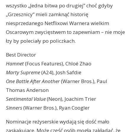
wszystko „Jedna bitwa po drugiej” choć gdyby
„Grzesznicy” mieli zamknąć historię
niesprzedanego Netflixowi Warnera wielkim
Oscarowym zwycięstwem to zapewniam – nie moje
łzy by poleciały po policzkach.
Best Director
Hamnet
(Focus Features), Chloé Zhao
Marty Supreme
(A24), Josh Safdie
One Battle After Another
(Warner Bros.), Paul
Thomas Anderson
Sentimental Value
(Neon), Joachim Trier
Sinners
(Warner Bros.), Ryan Coogler
Nominacje reżyserskie wydają się dość mało
zaskakujące. Może część osób mogła zakładać, że