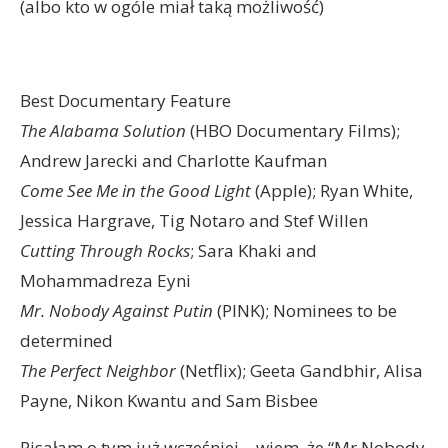
(albo kto w ogóle miał taką możliwość)
Best Documentary Feature
The Alabama Solution
(HBO Documentary Films);
Andrew Jarecki and Charlotte Kaufman
Come See Me in the Good Light
(Apple); Ryan White,
Jessica Hargrave, Tig Notaro and Stef Willen
Cutting Through Rocks
; Sara Khaki and
Mohammadreza Eyni
Mr. Nobody Against Putin
(PINK); Nominees to be
determined
The Perfect Neighbor
(Netflix); Geeta Gandbhir, Alisa
Payne, Nikon Kwantu and Sam Bisbee
Pisałam o tym już wcześniej – wiem, że “Mr Nobody