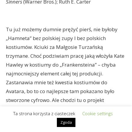
Sinners
(Warner Bros.); Ruth E. Carter
Tu już możemy dumnie prężyć pierś, nie byłoby
„Hamneta” bez polskiej zupy I bez polskich
kostiumów. Kciuki za Małgosie Turzańską
trzymane. Choć podziwiam pracę jaką włożyła Kate
Hawley w kostiumy do „Frankensteina” – chyba
najmocniejszy element całej tej produkcji.
Zastanawia mnie też kwestia kostiumów do
Avatara, bo to co najlepsze tam pokazano było
stworzone cyfrowo. Ale chodzi tu o projekt
kostiumów więc może biorą też pod uwagę to co
Ta strona korzysta z ciasteczek
Cookie settings
trzeba było wymyślić by dało się to cyfrowo
Zgoda
odtworzyć. A może się mylę i w ogóle to nominacja