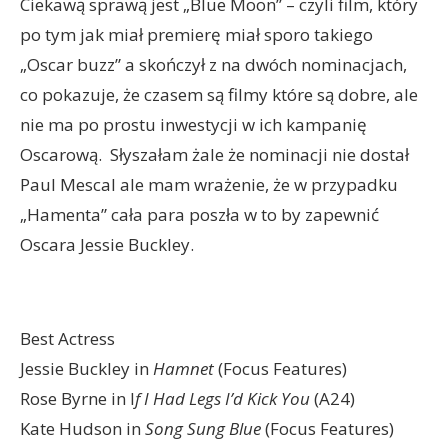
Ciekawą sprawą jest „Blue Moon” – czyli film, który
po tym jak miał premierę miał sporo takiego
„Oscar buzz” a skończył z na dwóch nominacjach,
co pokazuje, że czasem są filmy które są dobre, ale
nie ma po prostu inwestycji w ich kampanię
Oscarową. Słyszałam żale że nominacji nie dostał
Paul Mescal ale mam wrażenie, że w przypadku
„Hamenta” cała para poszła w to by zapewnić
Oscara Jessie Buckley.
Best Actress
Jessie Buckley in
Hamnet
(Focus Features)
Rose Byrne in I
f I Had Legs I’d Kick You
(A24)
Kate Hudson in
Song Sung Blue
(Focus Features)