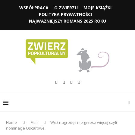
WSPÓŁPRACA
O ZWIERZU
MOJE KSIĄŻKI
POLITYKA PRYWATNOŚCI
NAJWAŻNIEJSZY ROMANS 2025 ROKU
Home
Film
Weź nagrodę i nie grzesz więcej czyli
nominacje Oscarowe