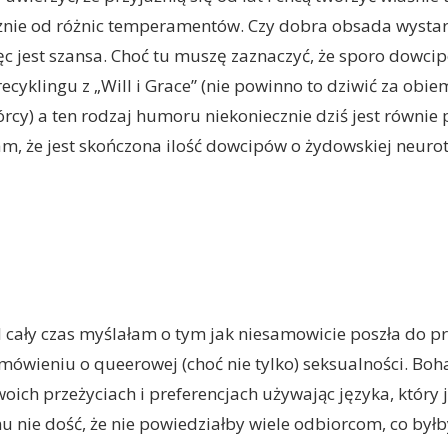
żnie od różnic temperamentów. Czy dobra obsada wystar
ęc jest szansa. Choć tu muszę zaznaczyć, że sporo dowci
recyklingu z „Will i Grace” (nie powinno to dziwić za ob
wórcy) a ten rodzaj humoru niekoniecznie dziś jest równie
m, że jest skończona ilość dowcipów o żydowskiej neurot
l cały czas myślałam o tym jak niesamowicie poszła do p
mówieniu o queerowej (choć nie tylko) seksualności. Boh
oich przeżyciach i preferencjach używając języka, który 
u nie dość, że nie powiedziałby wiele odbiorcom, co był