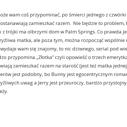
oże wam coś przypominać, po śmierci jednego z czwórki 
 postanawiają zamieszkać razem. Nie będzie to problem,
 z trójki ma olbrzymi dom w Palm Springs. Co prawda je
ryźliwa matka, ale poza tym, można rozpocząć wspólnie 
ł wydaje wam się znajomy, to nic dziwnego, serial pod w
o przypomina „Złotka” czyli opowieść o trzech emerytka
wiają zamieszkać razem na starość (jest też matka jednej
terów jest podobny, bo Bunny jest egocentrycznym roma
yźliwych uwag a Jerry jest przeuroczy, bardzo przystojny
eży.