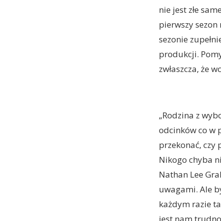
nie jest złe sa
pierwszy sezon 
sezonie zupełnie
produkcji. Pomy
zwłaszcza, że wc
„Rodzina z wybo
odcinków co w p
przekonać, czy 
Nikogo chyba ni
Nathan Lee Grah
uwagami. Ale by
każdym razie ta
jest nam trudno 