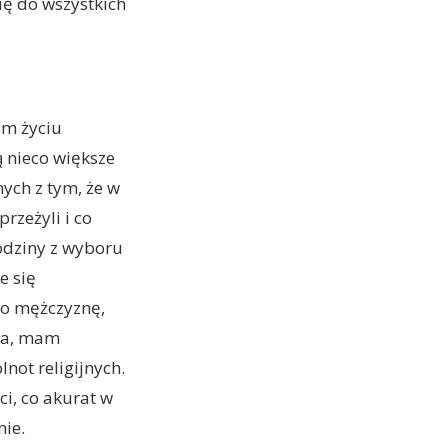
ię do wszystkich
ym życiu
 nieco większe
ych z tym, że w
zeżyli i co
odziny z wyboru
e się
go mężczyznę,
oła, mam
not religijnych.
ci, co akurat w
ie.