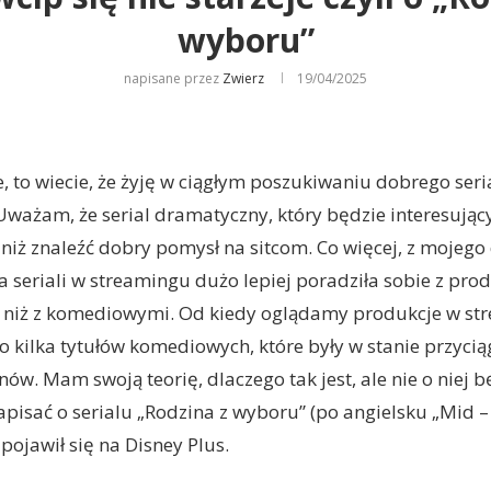
wyboru”
napisane przez
Zwierz
19/04/2025
e, to wiecie, że żyję w ciągłym poszukiwaniu dobrego seri
ażam, że serial dramatyczny, który będzie interesujący
ć niż znaleźć dobry pomysł na sitcom. Co więcej, z mojeg
a seriali w streamingu dużo lepiej poradziła sobie z pro
niż z komediowymi. Od kiedy oglądamy produkcje w st
lko kilka tytułów komediowych, które były w stanie przyc
nów. Mam swoją teorię, dlaczego tak jest, ale nie o niej b
apisać o serialu „Rodzina z wyboru” (po angielsku „Mid –
pojawił się na Disney Plus.