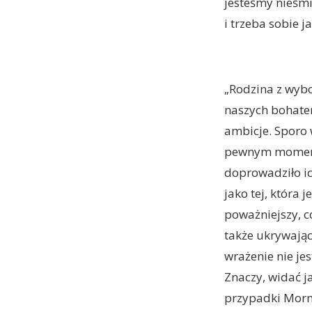
jesteśmy nieśmi
i trzeba sobie j
„Rodzina z wybo
naszych bohater
ambicje. Sporo 
pewnym momenci
doprowadziło i
jako tej, która 
poważniejszy, c
także ukrywając
wrażenie nie je
Znaczy, widać ja
przypadki Morm