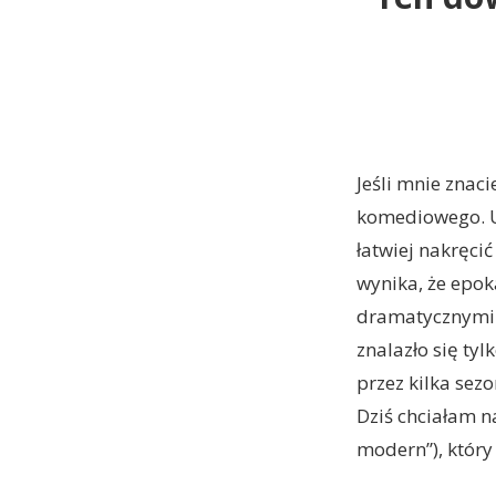
Jeśli mnie znaci
komediowego. Uw
łatwiej nakręci
wynika, że epok
dramatycznymi 
znalazło się ty
przez kilka sezo
Dziś chciałam n
modern”), który 