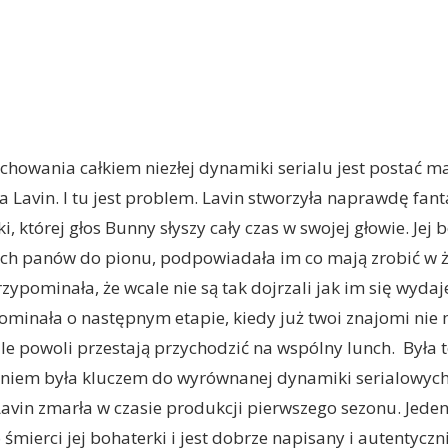
chowania całkiem niezłej dynamiki serialu jest postać m
a Lavin. I tu jest problem. Lavin stworzyła naprawdę fant
, której głos Bunny słyszy cały czas w swojej głowie. Jej
ych panów do pionu, podpowiadała im co mają zrobić w ż
zypominała, że wcale nie są tak dojrzali jak im się wydaje
minała o następnym etapie, kiedy już twoi znajomi nie m
le powoli przestają przychodzić na wspólny lunch. Była 
niem była kluczem do wyrównanej dynamiki serialowych
Lavin zmarła w czasie produkcji pierwszego sezonu. Jede
 śmierci jej bohaterki i jest dobrze napisany i autentycz