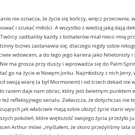
nie nie oznacza, że życie się kończy, wręcz przeciwnie, w
ować i szukać miłości. A wszystko z wiedzą jaką dają de
Twórcy zadbaliby każdy z bohaterów miał nieco inną prz
dzinny biznes zastanawia się, dlaczego nigdy sobie nikogo
ciwie wdowcem, a do tego jego kariera jako felietonisty i s
. Nie ma grosza przy duszy i wprowadza się do Palm Spri
stać go na życie w Nowym Jorku. Najmłodszy z nich Jerry, w
cił swoją wiarę (a był Mormonem) i od trzech dekad nie w
 to razem daje nam obraz, który jest świetnym punktem 
też refleksyjnego serialu. Zwłaszcza, że dotychczas nie b
zujących jak właściwie mają sobie ułożyć życie starsi wyo
wszych pokoleń, które większość swojego życia przeżyło j
e scen Arthur mówi „myślałem, że skoro przeżyliśmy lata o