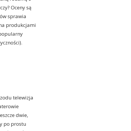
czy? Oceny są
pów sprawia
iema produkcjami
 popularny
yczności).
rzodu telewizja
aterowie
jeszcze dwie,
by po prostu