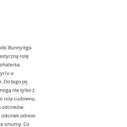
atki Bunny’ego
astyczną rolę
 bohaterka
yciu a
. Do tego jej
ogą nie tylko z
to rola cudowna,
 odcinków.
n odcinek odnosi
nie smutny. Co