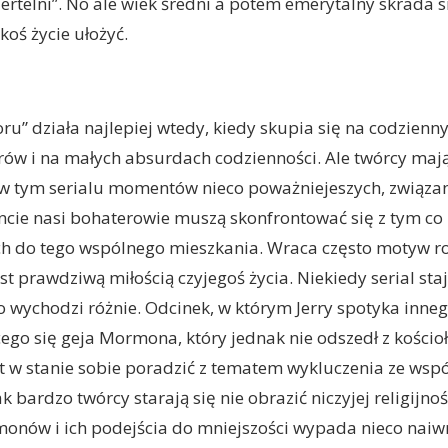
ertelni”. No ale wiek średni a potem emerytalny skrada s
akoś życie ułożyć.
ru” działa najlepiej wtedy, kiedy skupia się na codzienn
ów i na małych absurdach codzienności. Ale twórcy mają
w tym serialu momentów nieco poważniejeszych, związan
e nasi bohaterowie muszą skonfrontować się z tym co pr
ch do tego wspólnego mieszkania. Wraca często motyw r
jest prawdziwą miłością czyjegoś życia. Niekiedy serial staj
o wychodzi różnie. Odcinek, w którym Jerry spotyka inne
ego się geja Mormona, który jednak nie odszedł z kości
st w stanie sobie poradzić z tematem wykluczenia ze wspól
k bardzo twórcy starają się nie obrazić niczyjej religijnoś
onów i ich podejścia do mniejszości wypada nieco naiwn