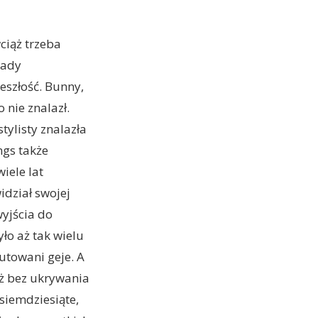
ciąż trzeba
kady
eszłość. Bunny,
 nie znalazł.
tylisty znalazła
ngs także
iele lat
idział swojej
wyjścia do
yło aż tak wielu
utowani geje. A
uż bez ukrywania
siemdziesiąte,