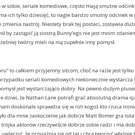
me w sobie, seriale komediowe, często mają smutne odcinki
ma ich tylko dziesięć, to nagle bardzo smutny odcinek 
 zmienia nastrój. Niestety brak tej postaci, zostawia dużą
sł by zastąpić ją siostrą Bunny’ego nie jest moim zdanie
ześniej twórcy mieli na nią zupełnie inny pomysł.
ru” to całkiem przyjemny sitcom, choć na razie jest tylko
rzypadku seriali komediowych niekoniecznie wystarcza 
pomysł jest wystarczająco dobry. Na pewno dużym pluse
e dziwi, że Nathan Lane potrafi grać absolutną drama qu
am doskonale sprawdza się w roli kogoś kto rzuca iron
ło dla mnie zaskoczenie jak dobrze Matt Bomer gra tota
 trójka aktorów rzeczywiście dobrze sobie radzi i ma dob
uwierzyć, że przyjaźnią się od lat i chcą tworzyć właśnie 