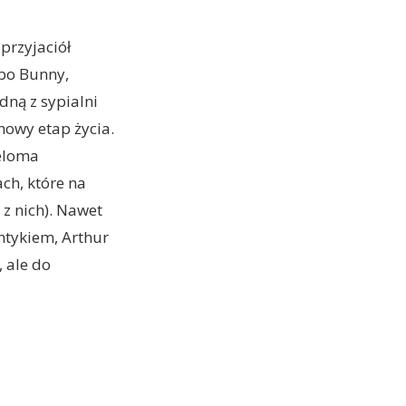
przyjaciół
 bo Bunny,
dną z sypialni
nowy etap życia.
ieloma
ch, które na
 z nich). Nawet
ntykiem, Arthur
, ale do