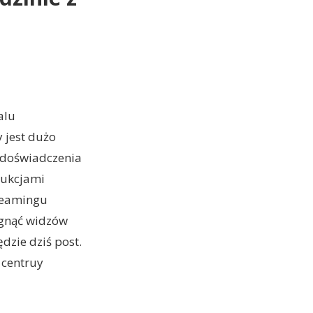
alu
 jest dużo
o doświadczenia
dukcjami
reamingu
iągnąć widzów
ędzie dziś post.
 centruy