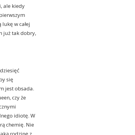
, ale kiedy
w pierwszym
 lukę w całej
m już tak dobry,
 dziesięć
by się
m jest obsada.
een, czy że
icznymi
lnego idiotę. W
rą chemię. Nie
taką rodzinę z