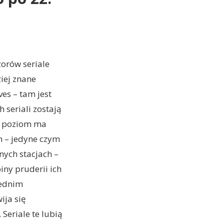
zorów seriale
iej znane
es – tam jest
seriali zostają
ki poziom ma
ch – jedyne czym
nnych stacjach –
iny pruderii ich
iednim
ija się
Seriale te lubią