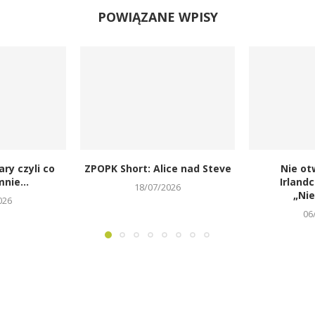
POWIĄZANE WPISY
ary czyli co
ZPOPK Short: Alice nad Steve
Nie ot
nie...
Irland
18/07/2026
„Ni
026
06