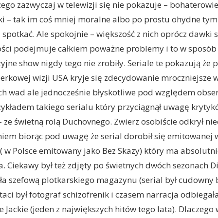
ego zazwyczaj w telewizji się nie pokazuje – bohaterowi
i – tak im coś mniej moralne albo po prostu ohydne tym
u spotkać. Ale spokojnie – większość z nich oprócz dawki
ości podejmuje całkiem poważne problemy i to w sposób 
zyjne show nigdy tego nie zrobiły. Seriale te pokazują że
erkowej wizji USA kryje się zdecydowanie mroczniejsze 
h wad ale jednocześnie błyskotliwe pod względem obse
zykładem takiego serialu który przyciągnął uwagę krytyk
– ze świetną rolą Duchovnego. Zwierz osobiście odkrył nie
iem biorąc pod uwagę że serial dorobił się emitowanej wł
 ( w Polsce emitowany jako Bez Skazy) który ma absolut
ia. Ciekawy był też zdjęty po świetnych dwóch sezonach D
ła szefową plotkarskiego magazynu (serial był cudowny 
taci był fotograf schizofrenik i czasem narracja odbiega
 Jackie (jeden z największych hitów tego lata). Dlaczego 