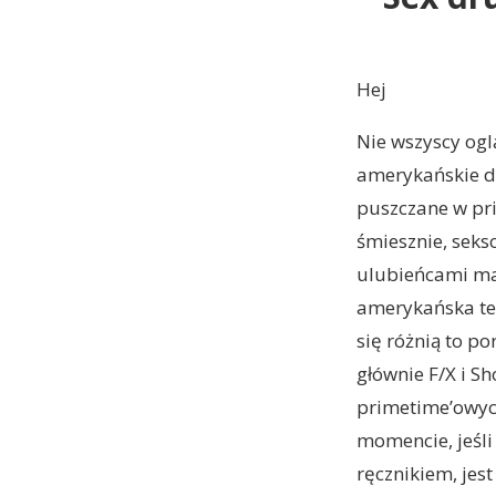
Hej
Nie wszyscy ogl
amerykańskie do
puszczane w pri
śmiesznie, seks
ulubieńcami ma
amerykańska tel
się różnią to po
głównie F/X i S
primetime’owych
momencie, jeśli
ręcznikiem, jest