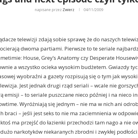
napisane przez
Zwierz
04/11/2009
ądacze telewizji zdają sobie sprawę że do naszych telewi
cierają dwoma partiami. Pierwsze to te seriale najbardz
metimie: House, Grey’s Anatomy czy Desperate Housewiv
ownie a wszystko ocieka wysokim budżetem. Gwiazdy tych 
sowej wyobraźni a gazety rozpisują się o tym jak wyso
ewizja. Jest jednak drugi rząd seriali – wcale nie gorszy
rą emisji – to seriale puszczane nieco później i na nieco i
howtime. Wyróżniają się jednym – nie ma w nich ani odrob
 braci – jeśli jest seks to nie ma zaciemnienia w odpow
 ktoś ma przejść do łazienki przechodzi tam nago a nie ow
 dużo narkotyków niekaranych zbrodni i zwykłej podłości. 