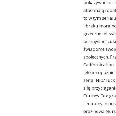
pokazywać to cz
albo mają robak
to w tym serial
i braku moraln
grzeczne telewi
bezmyślnej cuki
świadome swoic
społecznych. Pr
Californication 
lekkim opóźnien
serial Nip/Tuck
siłę przyciągan
Curtney Cox gra
centralnych pos
oraz nowa Nurse