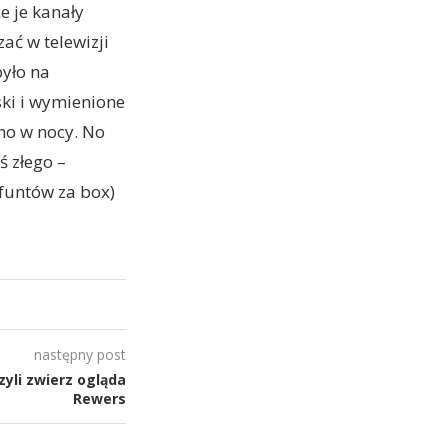
e je kanały
ać w telewizji
było na
ski i wymienione
źno w nocy. No
ś złego –
funtów za box)
następny post
yli zwierz ogląda
Rewers