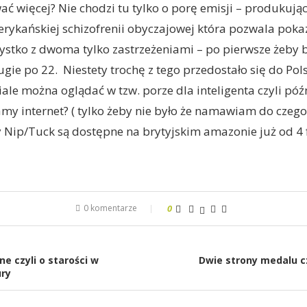
 więcej? Nie chodzi tu tylko o porę emisji – produkując
erykańskiej schizofrenii obyczajowej która pozwala pokaz
ystko z dwoma tylko zastrzeżeniami – po pierwsze żeby 
gie po 22. Niestety trochę z tego przedostało się do Pol
iale można oglądać w tzw. porze dla inteligenta czyli pó
my internet? ( tylko żeby nie było że namawiam do czego
 Nip/Tuck są dostępne na brytyjskim amazonie już od 4 
0 komentarze
0
ne czyli o starości w
Dwie strony medalu cz
ury