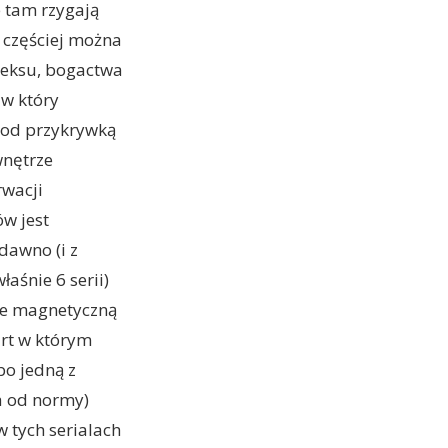
e tam rzygają
 częściej można
 seksu, bogactwa
w który
 pod przykrywką
wnętrze
rwacji
ów jest
dawno (i z
aśnie 6 serii)
nie magnetyczną
irt w którym
bo jedną z
ła od normy)
w tych serialach