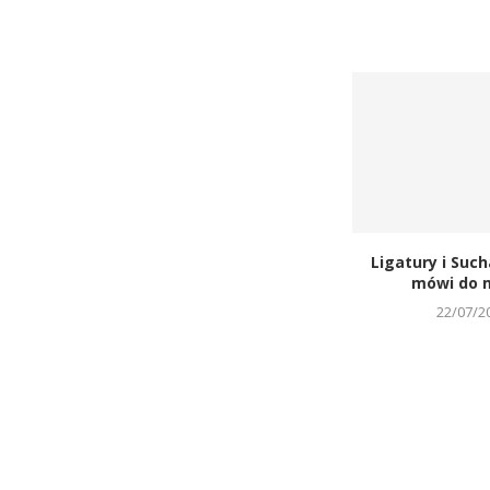
Ligatury i Such
mówi do m
22/07/2