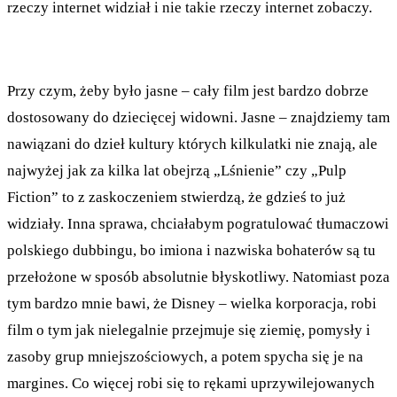
rzeczy internet widział i nie takie rzeczy internet zobaczy.
Przy czym, żeby było jasne – cały film jest bardzo dobrze
dostosowany do dziecięcej widowni. Jasne – znajdziemy tam
nawiązani do dzieł kultury których kilkulatki nie znają, ale
najwyżej jak za kilka lat obejrzą „Lśnienie” czy „Pulp
Fiction” to z zaskoczeniem stwierdzą, że gdzieś to już
widziały. Inna sprawa, chciałabym pogratulować tłumaczowi
polskiego dubbingu, bo imiona i nazwiska bohaterów są tu
przełożone w sposób absolutnie błyskotliwy. Natomiast poza
tym bardzo mnie bawi, że Disney – wielka korporacja, robi
film o tym jak nielegalnie przejmuje się ziemię, pomysły i
zasoby grup mniejszościowych, a potem spycha się je na
margines. Co więcej robi się to rękami uprzywilejowanych