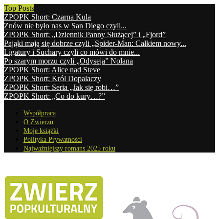
Top Posts
ZPOPK Short: Czarna Kula
Znów nie było nas w San Diego czyli...
ZPOPK Short: „Dziennik Panny Służącej” i „Fjord”
Pająki mają się dobrze czyli „Spider-Man: Całkiem nowy...
Ligatury i Suchary czyli co mówi do mnie...
Po szarym morzu czyli „Odyseja” Nolana
ZPOPK Short: Alice nad Steve
ZPOPK Short: Król Dopalaczy
ZPOPK Short: Seria „Jak się robi…”
ZPOPK Short: „Co do kury…?”
Współpraca
O Zwierzu
Moje książki
Polityka Prywatności
Najważniejszy romans 2025 roku