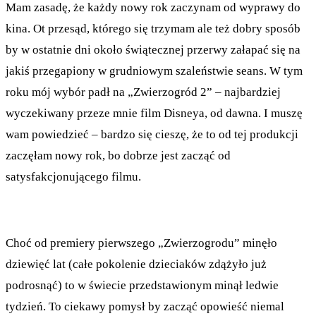
Mam zasadę, że każdy nowy rok zaczynam od wyprawy do
kina. Ot przesąd, którego się trzymam ale też dobry sposób
by w ostatnie dni około świątecznej przerwy załapać się na
jakiś przegapiony w grudniowym szaleństwie seans. W tym
roku mój wybór padł na „Zwierzogród 2” – najbardziej
wyczekiwany przeze mnie film Disneya, od dawna. I muszę
wam powiedzieć – bardzo się cieszę, że to od tej produkcji
zaczęłam nowy rok, bo dobrze jest zacząć od
satysfakcjonującego filmu.
Choć od premiery pierwszego „Zwierzogrodu” minęło
dziewięć lat (całe pokolenie dzieciaków zdążyło już
podrosnąć) to w świecie przedstawionym minął ledwie
tydzień. To ciekawy pomysł by zacząć opowieść niemal