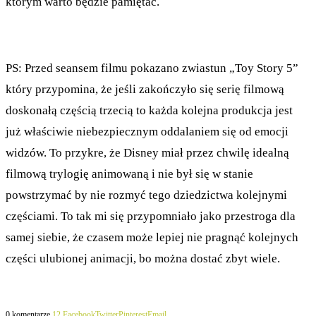
którym warto będzie pamiętać.
PS: Przed seansem filmu pokazano zwiastun „Toy Story 5”
który przypomina, że jeśli zakończyło się serię filmową
doskonałą częścią trzecią to każda kolejna produkcja jest
już właściwie niebezpiecznym oddalaniem się od emocji
widzów. To przykre, że Disney miał przez chwilę idealną
filmową trylogię animowaną i nie był się w stanie
powstrzymać by nie rozmyć tego dziedzictwa kolejnymi
częściami. To tak mi się przypomniało jako przestroga dla
samej siebie, że czasem może lepiej nie pragnąć kolejnych
części ulubionej animacji, bo można dostać zbyt wiele.
0 komentarze
12
Facebook
Twitter
Pinterest
Email