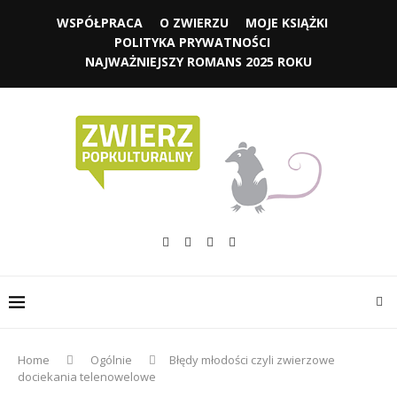
WSPÓŁPRACA
O ZWIERZU
MOJE KSIĄŻKI
POLITYKA PRYWATNOŚCI
NAJWAŻNIEJSZY ROMANS 2025 ROKU
Home
Ogólnie
Błędy młodości czyli zwierzowe
dociekania telenowelowe