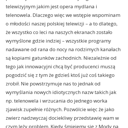
telewizyjnym jakim jest opera mydlana i
telenowela. Dlaczego więc we wstępie wspominam
o młodości naszej polskiej telewizji – a to dlatego,
że wszystko co leci na naszych ekranach zostało
wymyślone gdzie indziej – wszystkie programy
nadawane od rana do nocy na rodzimych kanałach
są kopiami gatunków zachodnich. Niezależnie od
tego jak innowacyjni chcą być producenci muszą
pogodzić się z tym że gdzieś ktoś już coś takiego
zrobił. Nie powstrzymuje nas to jednak od
wymyślania nowych idiotycznych nazw takich jak
np. telenowela i wrzucania do jednego worka
zjawisk zupełnie różnych. Pozwólcie więc że jako
zwierz nadzwyczaj dociekliwy przedstawię wam w
czym leży problem. Kiedy śmiejemy się z Mody na