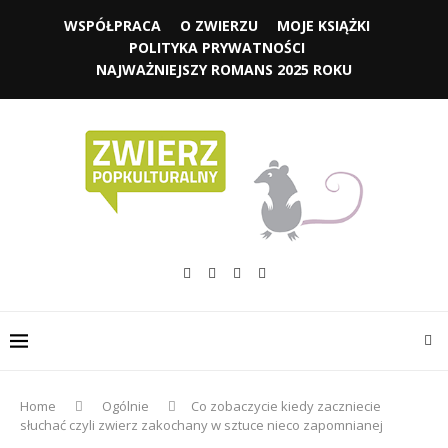
WSPÓŁPRACA
O ZWIERZU
MOJE KSIĄŻKI
POLITYKA PRYWATNOŚCI
NAJWAŻNIEJSZY ROMANS 2025 ROKU
Home
Ogólnie
Co zobaczycie kiedy zaczniecie
słuchać czyli zwierz zakochany w sztuce nieco zapomnianej