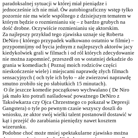
paradoksalnej sytuacji w której miał pieniądze i
jednocześnie ich nie miał. Ów autobiograficzny wstęp tylko
pozornie nie ma wiele wspólnego z dzisiejszym tematem w
którym będzie o rozmienianiu się – z bardzo grubych na
dość drobne. Oczywiście rozmienianiu się aktorskim.
Za najlepszy przykład tego zjawiska uznaje się Roberta
DeNiro ( którego przypadek wałkowano ostatnio w filmie) –
przypomnijmy od bycia jednym z najlepszych aktorów jacy
kiedykolwiek grali w filmach i od ról których zdecydowanie
nie można zapomnieć, przeszedł on w ostatniej dekadzie do
grania w komediach ( Poznaj moich rodziców części
nieskończenie wiele) i miejscami naprawdę złych filmach
sensacyjnych ( och tyle ich było – ale zwierzowi naprawdę
smutno zrobiło się po słabiutkich 15 minutach).
O ile jeszcze komedie początkowo wychwalano ( De Niro
jak mało kto potrafi naśladować poważnego DeNiro z
Taksówkarza czy Ojca Chrzestnego co pokazał w Depresji
Gangstera) o tyle po pewnym czasie wszyscy doszli do
wniosku, ze aktor swój wielki talent postanowił dostawić w
kąt i przejść do zarabiania pieniędzy nawet kosztem
wizerunku.
Podobne choć może mniej spektakularne zjawisko można