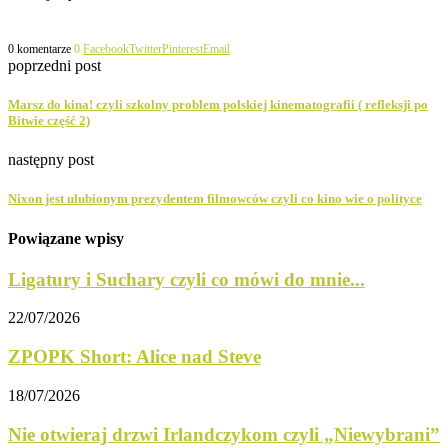
0 komentarze
0
Facebook
Twitter
Pinterest
Email
poprzedni post
Marsz do kina! czyli szkolny problem polskiej kinematografii ( refleksji po
Bitwie część 2)
następny post
Nixon jest ulubionym prezydentem filmowców czyli co kino wie o polityce
Powiązane wpisy
Ligatury i Suchary czyli co mówi do mnie...
22/07/2026
ZPOPK Short: Alice nad Steve
18/07/2026
Nie otwieraj drzwi Irlandczykom czyli „Niewybrani”