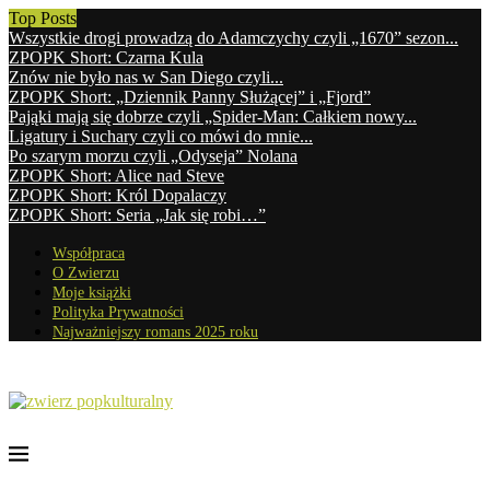
Top Posts
Wszystkie drogi prowadzą do Adamczychy czyli „1670” sezon...
ZPOPK Short: Czarna Kula
Znów nie było nas w San Diego czyli...
ZPOPK Short: „Dziennik Panny Służącej” i „Fjord”
Pająki mają się dobrze czyli „Spider-Man: Całkiem nowy...
Ligatury i Suchary czyli co mówi do mnie...
Po szarym morzu czyli „Odyseja” Nolana
ZPOPK Short: Alice nad Steve
ZPOPK Short: Król Dopalaczy
ZPOPK Short: Seria „Jak się robi…”
Współpraca
O Zwierzu
Moje książki
Polityka Prywatności
Najważniejszy romans 2025 roku