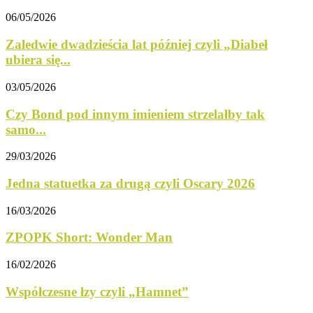
06/05/2026
Zaledwie dwadzieścia lat później czyli „Diabeł
ubiera się...
03/05/2026
Czy Bond pod innym imieniem strzelałby tak
samo...
29/03/2026
Jedna statuetka za drugą czyli Oscary 2026
16/03/2026
ZPOPK Short: Wonder Man
16/02/2026
Współczesne łzy czyli „Hamnet”