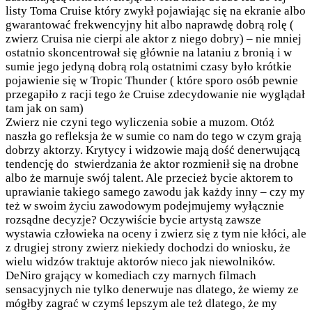
listy Toma Cruise który zwykł pojawiając się na ekranie albo
gwarantować frekwencyjny hit albo naprawdę dobrą rolę (
zwierz Cruisa nie cierpi ale aktor z niego dobry) – nie mniej
ostatnio skoncentrował się głównie na lataniu z bronią i w
sumie jego jedyną dobrą rolą ostatnimi czasy było krótkie
pojawienie się w Tropic Thunder ( które sporo osób pewnie
przegapiło z racji tego że Cruise zdecydowanie nie wyglądał
tam jak on sam)
Zwierz nie czyni tego wyliczenia sobie a muzom. Otóż
naszła go refleksja że w sumie co nam do tego w czym grają
dobrzy aktorzy. Krytycy i widzowie mają dość denerwującą
tendencję do stwierdzania że aktor rozmienił się na drobne
albo że marnuje swój talent. Ale przecież bycie aktorem to
uprawianie takiego samego zawodu jak każdy inny – czy my
też w swoim życiu zawodowym podejmujemy wyłącznie
rozsądne decyzje?
Oczywiście bycie artystą zawsze
wystawia człowieka na oceny i zwierz się z tym nie kłóci, ale
z drugiej strony zwierz niekiedy dochodzi do wniosku, że
wielu widzów traktuje aktorów nieco jak niewolników.
DeNiro grający w komediach czy marnych filmach
sensacyjnych nie tylko denerwuje nas dlatego, że wiemy ze
mógłby zagrać w czymś lepszym ale też dlatego, że my