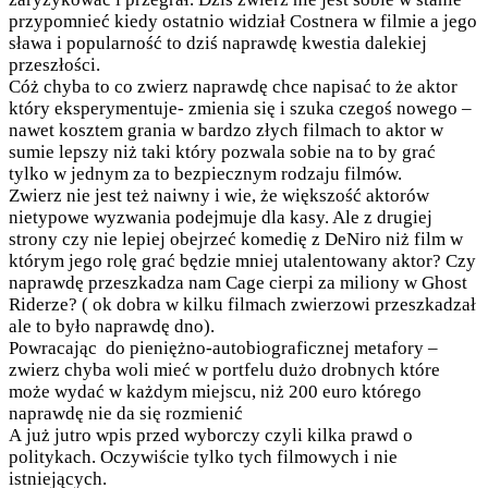
przypomnieć kiedy ostatnio widział Costnera w filmie a jego
sława i popularność to dziś naprawdę kwestia dalekiej
przeszłości.
Cóż chyba to co zwierz naprawdę chce napisać to że aktor
który eksperymentuje- zmienia się i szuka czegoś nowego –
nawet kosztem grania w bardzo złych filmach to aktor w
sumie lepszy niż taki który pozwala sobie na to by grać
tylko w jednym za to bezpiecznym rodzaju filmów.
Zwierz nie jest też naiwny i wie, że większość aktorów
nietypowe wyzwania podejmuje dla kasy. Ale z drugiej
strony czy nie lepiej obejrzeć komedię z DeNiro niż film w
którym jego rolę grać będzie mniej utalentowany aktor? Czy
naprawdę przeszkadza nam Cage cierpi za miliony w Ghost
Riderze? ( ok dobra w kilku filmach zwierzowi przeszkadzał
ale to było naprawdę dno).
Powracając do pieniężno-autobiograficznej metafory –
zwierz chyba woli mieć w portfelu dużo drobnych które
może wydać w każdym miejscu, niż 200 euro którego
naprawdę nie da się rozmienić
A już jutro wpis przed wyborczy czyli kilka prawd o
politykach. Oczywiście tylko tych filmowych i nie
istniejących.