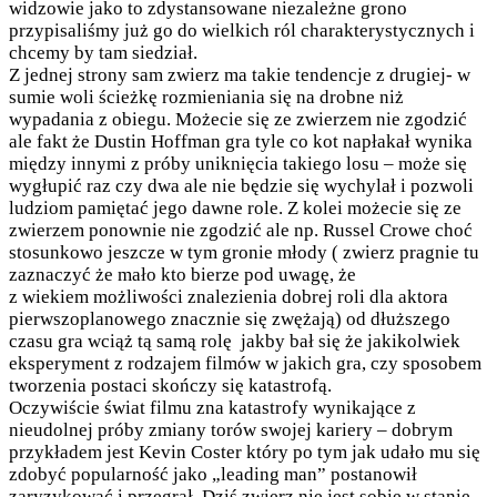
widzowie jako to zdystansowane niezależne grono
przypisaliśmy już go do wielkich ról charakterystycznych i
chcemy by tam siedział.
Z jednej strony sam zwierz ma takie tendencje z drugiej- w
sumie woli ścieżkę rozmieniania się na drobne niż
wypadania z obiegu. Możecie się ze zwierzem nie zgodzić
ale fakt że Dustin Hoffman gra tyle co kot napłakał wynika
między innymi z próby uniknięcia takiego losu – może się
wygłupić raz czy dwa ale nie będzie się wychylał i pozwoli
ludziom pamiętać jego dawne role.
Z kolei możecie się ze
zwierzem ponownie nie zgodzić ale np. Russel Crowe choć
stosunkowo jeszcze w tym gronie młody ( zwierz pragnie tu
zaznaczyć że mało kto bierze pod uwagę, że
z wiekiem możliwości znalezienia dobrej roli dla aktora
pierwszoplanowego znacznie się zwężają) od dłuższego
czasu gra wciąż tą samą rolę jakby bał się że jakikolwiek
eksperyment z rodzajem filmów w jakich gra, czy sposobem
tworzenia postaci skończy się katastrofą.
Oczywiście świat filmu zna katastrofy wynikające z
nieudolnej próby zmiany torów swojej kariery – dobrym
przykładem jest Kevin Coster który po tym jak udało mu się
zdobyć popularność jako „leading man” postanowił
zaryzykować i przegrał. Dziś zwierz nie jest sobie w stanie