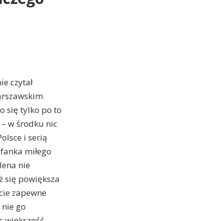
ie czytał
warszawskim
o się tylko po to
 – w środku nic
lsce i serią
 fanka miłego
lena nie
ąż się powiększa
ncie zapewne
 nie go
ąc większość