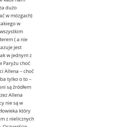
 za dużo
szać w mózgach)
takiego w
e wszystkim
erem ( a nie
azuje jest
jak w jednym z
w Paryżu choć
ci Allena – choć
ba tylko o to –
oni są źródłem
zez Allena
cy nie są w
złowieka który
ym z nielicznych
. Oczywiście