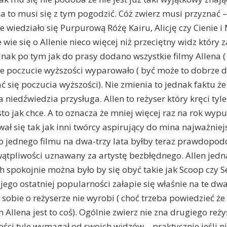
na to musi się z tym pogodzić. Cóż zwierz musi przyznać –
że wiedziało się Purpurową Różę Kairu, Alicję czy Cienie 
 wie się o Allenie nieco więcej niż przeciętny widz który 
ednak po tym jak do prasy dodano wszystkie filmy Allena (
ie poczucie wyższości wyparowało ( być może to dobrze d
 się poczucia wyższości). Nie zmienia to jednak faktu ż
 niedźwiedzia przysługa. Allen to reżyser który kręci tyle
ęsto jak chce. A to oznacza że mniej więcej raz na rok wypu
ł się tak jak inni twórcy aspirujący do mina najważniejs
do jednego filmu na dwa-trzy lata byłby teraz prawdopod
ątpliwości uznawany za artystę bezbłędnego. Allen jednak
ch spokojnie można było by się obyć takie jak Scoop czy 
li jego ostatniej popularności załapie się właśnie na te dw
sobie o reżyserze nie wyrobi ( choć trzeba powiedzieć ż
Allena jest to coś). Ogólnie zwierz nie zna drugiego reży
ości tyle wymagał od swoich widzów – praktycznie jeśli 