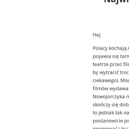
Hej
Polacy kochają A
pojawia się ta
teatrze przez fi
by wytracić troc
ciekawego). Mod
filmów wydawan
Nowojorczyka ma
skończy się dob
to jednak tak n
postanowicie pr
promować i że j