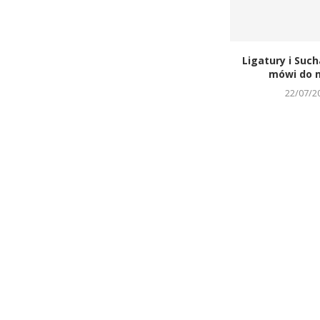
Ligatury i Such
mówi do m
22/07/2