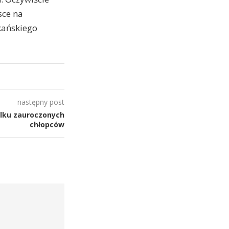
sce na
kańskiego
następny post
ilku zauroczonych
chłopców