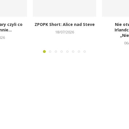
ary czyli co
ZPOPK Short: Alice nad Steve
Nie ot
nie...
Irland
18/07/2026
„Ni
026
06