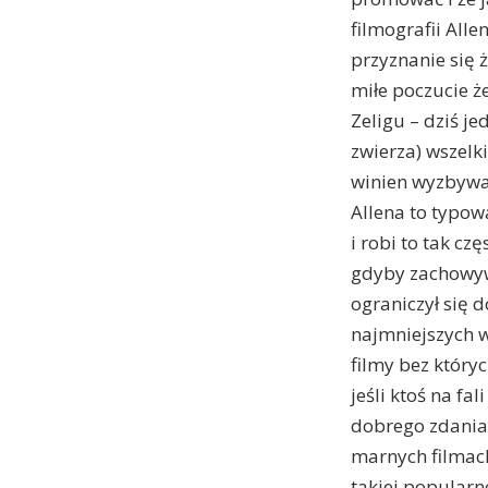
filmografii Alle
przyznanie się 
miłe poczucie że
Zeligu – dziś j
zwierza) wszelk
winien wyzbywać
Allena to typowa
i robi to tak cz
gdyby zachowywa
ograniczył się 
najmniejszych w
filmy bez który
jeśli ktoś na fa
dobrego zdania 
marnych filmach 
takiej popularn