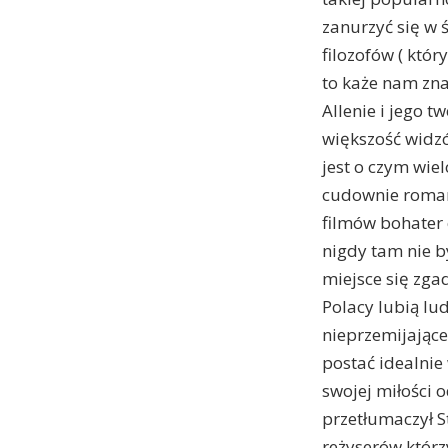
zanurzyć się w 
filozofów ( któ
to każe nam zna
Allenie i jego 
większość widzó
jest o czym wiel
cudownie romant
filmów bohater 
nigdy tam nie by
miejsce się zgad
Polacy lubią lud
nieprzemijające
postać idealnie 
swojej miłości 
przetłumaczył St
reżyserów którz