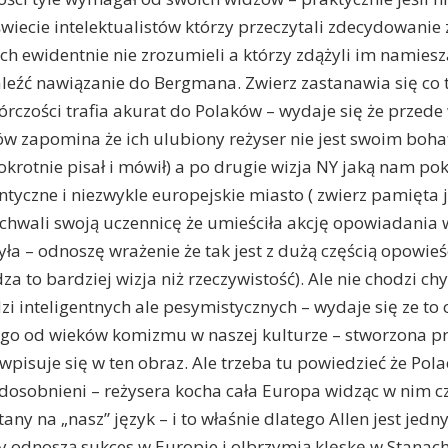
świecie intelektualistów którzy przeczytali zdecydowanie
rych ewidentnie nie zrozumieli a którzy zdążyli im namie
leźć nawiązanie do Bergmana. Zwierz zastanawia się co 
twórczości trafia akurat do Polaków – wydaje się że przed
w zapomina że ich ulubiony reżyser nie jest swoim bohat
okrotnie pisał i mówił) a po drugie wizja NY jaką nam pok
yczne i niezwykle europejskie miasto ( zwierz pamięta 
chwali swoją uczennicę że umieściła akcję opowiadania 
ła – odnoszę wrażenie że tak jest z dużą częścią opowieś
za to bardziej wizja niż rzeczywistość). Ale nie chodzi chy
zi inteligentnych ale pesymistycznych – wydaje się ze to 
go od wieków komizmu w naszej kulturze – stworzona pr
wpisuje się w ten obraz. Ale trzeba tu powiedzieć że Pola
odosobnieni – reżysera kocha cała Europa widząc w nim c
any na „nasz” język – i to właśnie dlatego Allen jest jedn
y odnoszą sukces w Europie i olbrzymią klęskę w Stanach