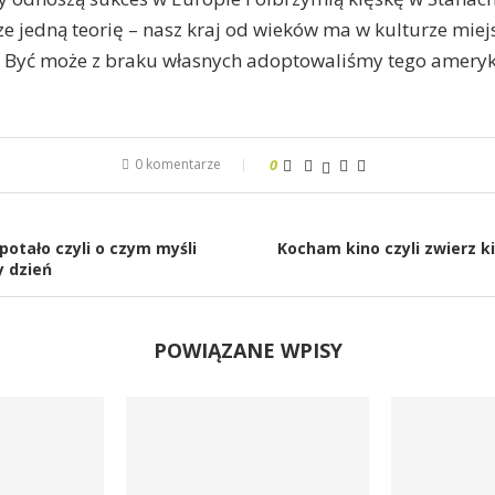
ze jedną teorię – nasz kraj od wieków ma w kulturze miej
 Być może z braku własnych adoptowaliśmy tego amery
0 komentarze
0
upotało czyli o czym myśli
Kocham kino czyli zwierz k
 dzień
POWIĄZANE WPISY