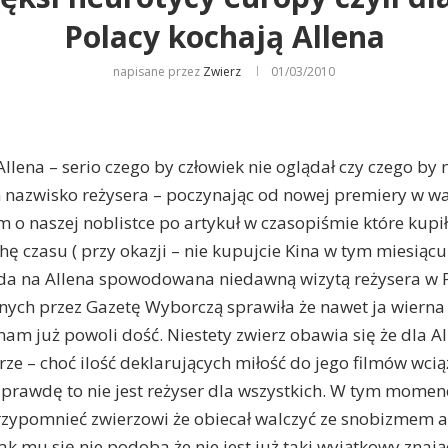
Polacy kochają Allena
napisane przez
Zwierz
01/03/2010
llena – serio czego by człowiek nie oglądał czy czego by n
m nazwisko reżysera – poczynając od nowej premiery w 
lm o naszej noblistce po artykuł w czasopiśmie które kupił
hę czasu ( przy okazji – nie kupujcie Kina w tym miesiącu
a na Allena spowodowana niedawną wizytą reżysera w Po
ych przez Gazetę Wyborczą sprawiła że nawet ja wierna
m już powoli dość. Niestety zwierz obawia się że dla Al
rze – choć ilość deklarujących miłość do jego filmów wci
aprawdę to nie jest reżyser dla wszystkich. W tym mome
zypomnieć zwierzowi że obiecał walczyć ze snobizmem a
ak mu się nie podoba że nie jest już taki wyjątkowy znaj