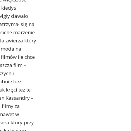
 kiedyś
i Mgły dawało
zatrzymał się na
 ciche marzenie
la zwierza który
e moda na
 filmów ile chce
szcza film –
zych i
obnie bez
 kręci też te
Sen Kassandry –
a filmy za
e nawet w
sera który przy
nie każe nam