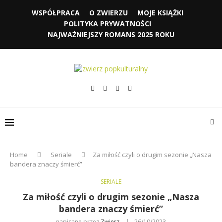
WSPÓŁPRACA
O ZWIERZU
MOJE KSIĄŻKI
POLITYKA PRYWATNOŚCI
NAJWAŻNIEJSZY ROMANS 2025 ROKU
Home
Seriale
Za miłość czyli o drugim sezonie „Nasza
bandera znaczy śmierć”
SERIALE
Za miłość czyli o drugim sezonie „Nasza
bandera znaczy śmierć”
napisane przez
Zwierz
26/10/2023