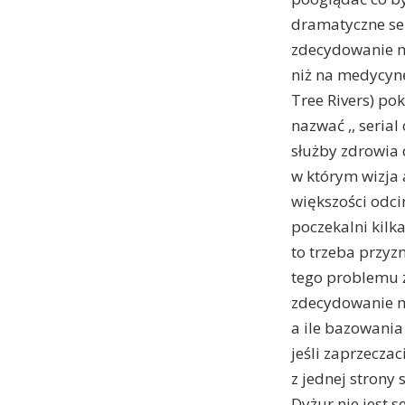
dramatyczne ser
zdecydowanie m
niż na medycynę
Tree Rivers) po
nazwać ,, seria
służby zdrowia d
w którym wizja 
większości odci
poczekalni kilk
to trzeba przyz
tego problemu ż
zdecydowanie mn
a ile bazowania
jeśli zaprzecza
z jednej strony 
Dyżur nie jest 