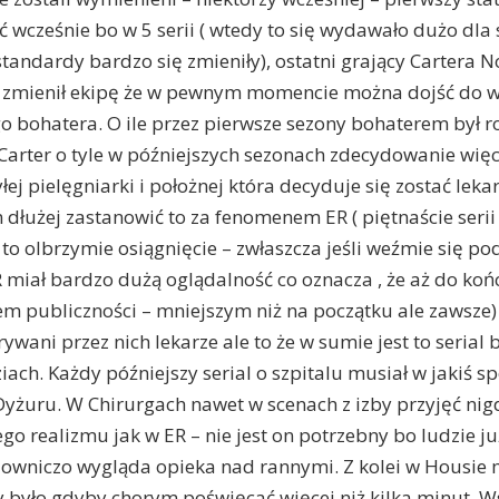
ć wcześnie bo w 5 serii ( wtedy to się wydawało dużo dla 
tandardy bardzo się zmieniły), ostatni grający Cartera N
a zmienił ekipę że w pewnym momencie można dojść do w
o bohatera. O ile przez pierwsze sezony bohaterem był r
 Carter o tyle w późniejszych sezonach zdecydowanie więce
łej pielęgniarki i położnej która decyduje się zostać lek
m dłużej zastanowić to za fenomenem ER ( piętnaście serii
o olbrzymie osiągnięcie – zwłaszcza jeśli weźmie się p
R miał bardzo dużą oglądalność co oznacza , że aż do końc
m publiczności – mniejszym niż na początku ale zawsze) 
ywani przez nich lekarze ale to że w sumie jest to serial 
iach. Każdy późniejszy serial o szpitalu musiał w jakiś 
Dyżuru. W Chirurgach nawet w scenach z izby przyjęć nig
go realizmu jak w ER – nie jest on potrzebny bo ludzie ju
lowniczo wygląda opieka nad rannymi. Z kolei w Housie
 było gdyby chorym poświęcać więcej niż kilka minut. Ws