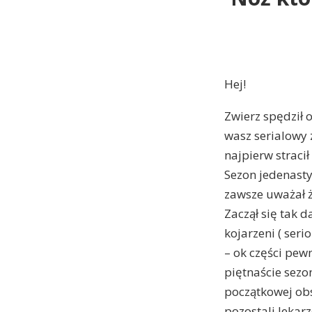
Hej!
Zwierz spędził 
wasz serialowy 
najpierw straci
Sezon jedenasty
zawsze uważał ż
Zaczął się tak d
kojarzeni ( ser
– ok części pewn
piętnaście sezo
początkowej obs
pozostali lekarz