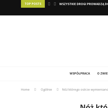
TOP POSTS
WSZYSTKIE DROGI PROWADZĄ DO
WSPÓŁPRACA
O ZWI
Home
Ogólnie
Nóż którego ostrze wymieniano 
Nóż któ