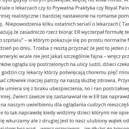
iale o lekarzach czy to Prywatna Praktyka czy Royal Pain
niej realistyczne i bardziej nastawione na romanse pom
. Niepowodzenia kilku ostatnich seriali o lekarzach ( T
kazują że zasadniczo rzecz biorąc ER wyczerpał formułę 
l o szpitalu” – w którym pokazuje się po prostu normalne
zień po dniu. Trzeba z resztą przyznać że jest to jeden z 
ameryki wcale nie jest jakaś szczególnie fajna – wręcz pr
nków ogląda się postrzelonych na ulicy ludzi, dzieci czek
a godzin czy lekarzy którzy poświęcają choremu pięć minu
nać człowiek inaczej patrzy na naszą służbę zdrowia. Prz
e umiera się z braku ubezpieczenia, no i ran postrzałowy
iej. Zwierz zawsze się zastanawiał ile w ER tak naprawd
 na naszym uwielbieniu dla oglądania cudzych nieszczęść
cie to tak naprawdę kiedy widzimy dzieci którymi nie opie
się wkurzamy ale z drugiej jest to nasz ulubiony wątek od
serialem bez wad – wręcz przeciwnie – im dłużej go kręco