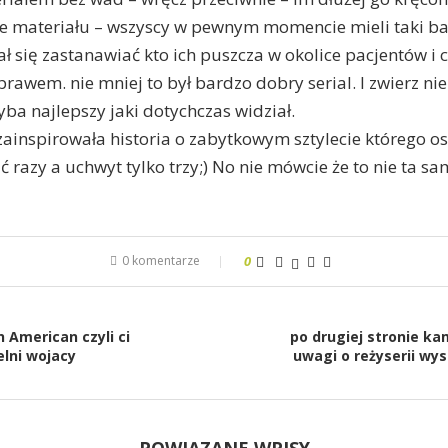
e materiału – wszyscy w pewnym momencie mieli taki ba
ł się zastanawiać kto ich puszcza w okolice pacjentów i cz
prawem. nie mniej to był bardzo dobry serial. I zwierz ni
yba najlepszy jaki dotychczas widział.
 zainspirowała historia o zabytkowym sztylecie którego os
 razy a uchwyt tylko trzy;) No nie mówcie że to nie ta sa
0 komentarze
0
n American czyli ci
po drugiej stronie ka
lni wojacy
uwagi o reżyserii wy