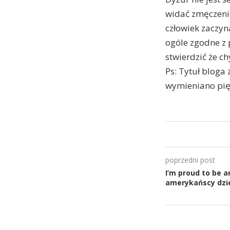
widać zmęczeni
człowiek zaczyna
ogóle zgodne z 
stwierdzić że ch
Ps: Tytuł bloga
wymieniano pięć
poprzedni post
I’m proud to be a
amerykańscy dzie