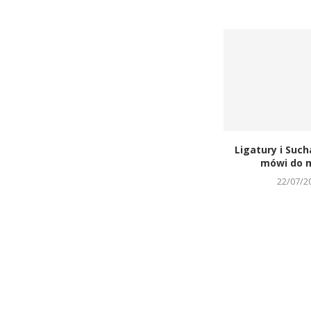
Ligatury i Such
mówi do m
22/07/2