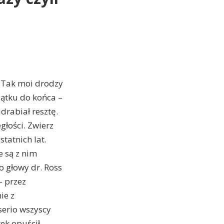
. Tak moi drodzy
zątku do końca –
drabiał resztę.
głości. Zwierz
tatnich lat.
e są z nim
o głowy dr. Ross
– przez
ie z
serio wszyscy
tek opuścił