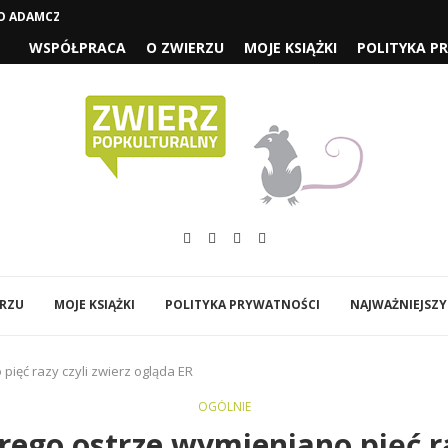
 ADAMCZYCHY CZYLI „1670” SEZON...
WSPÓŁPRACA
O ZWIERZU
MOJE KSIĄŻKI
POLITYKA P
ERZU
MOJE KSIĄŻKI
POLITYKA PRYWATNOŚCI
NAJWAŻNIEJSZY
pięć razy czyli zwierz ogląda ER
OGÓLNIE
rego ostrze wymieniano pięć ra