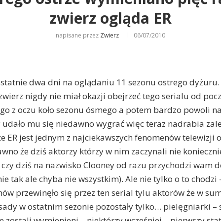
zwierz ogląda ER
napisane przez
Zwierz
06/07/2010
ostatnie dwa dni na oglądaniu 11 sezonu ostrego dyżuru
zwierz nigdy nie miał okazji obejrzeć tego serialu od poc
ł go z oczu koło sezonu ósmego a potem bardzo powoli na
 udało mu się niedawno wygrać więc teraz nadrabia zale
e ER jest jednym z najciekawszych fenomenów telewizji os
awno że dziś aktorzy którzy w nim zaczynali nie konieczni
io czy dziś na nazwisko Clooney od razu przychodzi wam d
ie tak ale chyba nie wszystkim). Ale nie tylko o to chodzi 
nów przewinęło się przez ten serial tylu aktorów że w sum
ady w ostatnim sezonie pozostały tylko… pielęgniarki – 
e zostali wymienieni – niektórzy wcześniej – pierwszy sta