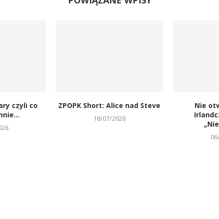
POWIĄZANE WPISY
ary czyli co
ZPOPK Short: Alice nad Steve
Nie ot
nie...
Irland
18/07/2026
„Ni
026
06