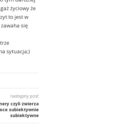
gaż życiowy że
yt to jest w
e zawaha się
trze
ma sytuacja;)
następny post
mery czyli zwierza
soce subiektywnie
subiektywne