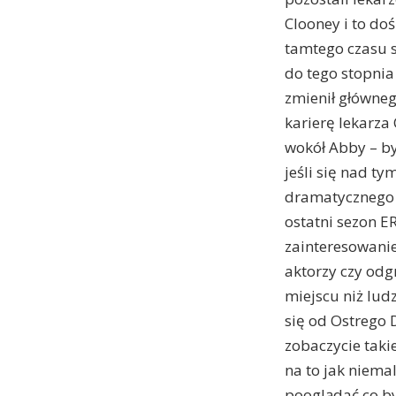
Clooney i to doś
tamtego czasu s
do tego stopni
zmienił główneg
karierę lekarza
wokół Abby – by
jeśli się nad ty
dramatycznego t
ostatni sezon E
zainteresowanie
aktorzy czy odgr
miejscu niż ludz
się od Ostrego 
zobaczycie takie
na to jak niema
pooglądać co by