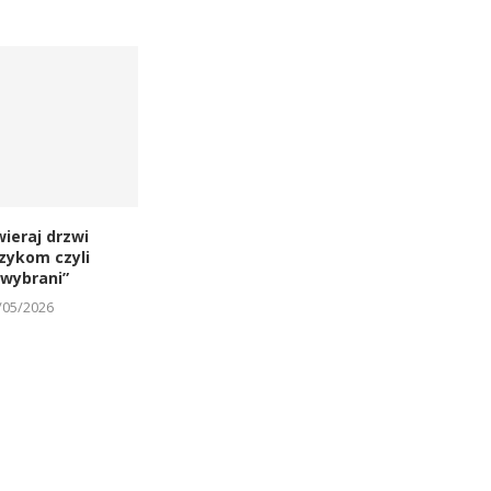
wieraj drzwi
czykom czyli
ewybrani”
/05/2026