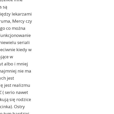
s są
iędzy lekarzami
aruma, Mercy czy
tego co można
 funkcjonowanie
niewielu seriali
zeciwnie kiedy w
ające w
t albo i mniej
ynajmniej nie ma
ch jest
ę jest realizmu
 ( serio nawet
kują się rodzice
cinka). Ostry
no tym bardziej