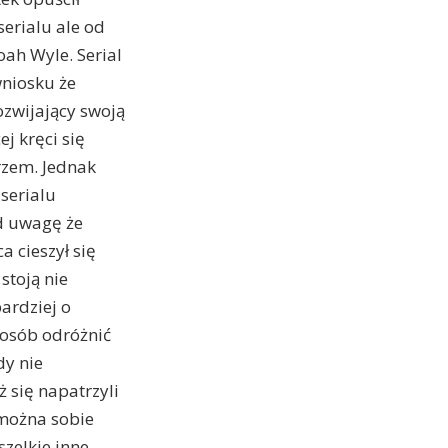
serialu ale od
oah Wyle. Serial
niosku że
ozwijający swoją
j kręci się
arzem. Jednak
 serialu
od uwagę że
a cieszył się
stoją nie
bardziej o
sposób odróżnić
dy nie
ż się napatrzyli
 można sobie
zelkie inne