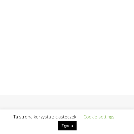
Ta strona korzysta z ciasteczek
Cookie settings
Zgoda
@2019 - Wszelkie prawa zastrzeżone | Realizacja / Hosting:
OpiekunBloga