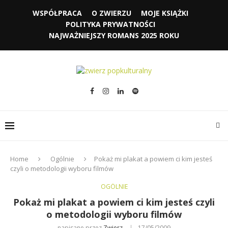
WSPÓŁPRACA
O ZWIERZU
MOJE KSIĄŻKI
POLITYKA PRYWATNOŚCI
NAJWAŻNIEJSZY ROMANS 2025 ROKU
Home
Ogólnie
Pokaż mi plakat a powiem ci kim jesteś
czyli o metodologii wyboru filmów
OGÓLNIE
Pokaż mi plakat a powiem ci kim jesteś czyli
o metodologii wyboru filmów
napisane przez
Zwierz
17/05/2009