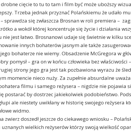
 drobne cięcie to tu to tam i film być może uboższy wizu
epszy. Trzeba jednak przyznać Polańskiemu że udało mu
– sprawdza się zwłaszcza Brosnan w roli premiera – zag
rótko a wokół której koncentruje się życie i działania wsz
nie jest łatwo. Brosnanowi udaje się świetnie w kilku sc
nowanie innych bohaterów jasnym ale także zasugerować
jego bohaterze nie wiemy. Obsadzenie McGregora w główn
obry pomysł – gra on w końcu człowieka bez właściwości – 
rugiej strony jego gra jest tak pozbawiona wyrazu że śle
ym momencie nieco nuży. Za zupełnie absurdalne uważa 
hatera filmu i samego reżysera – nigdzie nie pojawia się
ię postarać by dostrzec jakiekolwiek podobieństwo. Po
głupi ale niestety uwikłany w historię swojego reżysera kt
tułowe widmo.
a zwierz doszedł jeszcze do ciekawego wniosku – Polańsk
 uznanych wielkich reżyserów którzy swoją wielkość opar