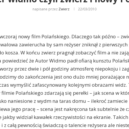
napisane przez
Zwierz
22/03/2010
 wczoraj nowy film Polańskiego. Dlaczego tak późno – zwi
tiwalowa zawierucha by sam reżyser zniknął z pierwszych 
 do kosza. W końcu zwierz pragnął zobaczyć film a nie zaj
a powiedzieć że Autor Widmo padł ofiarą kunsztu Polańsk
tworzy przez dwie i pół godziny atmosferę niepokoju i za
dzimy do zakończenia jest ono dużo mniej porażające ni
 czas wymyślić zafascynowany kolejnymi obrazami widz.
filmie Polańskiego zdarzają się perełki – jak scena w któr
lsko naniesione z wydm na taras domu – ilekroć zamiecie 
wa jego pracę – scena jest nakręcona tak subtelnie że c
 jakby widział kawałek rzeczywistości na ekranie. Takich 
 i z całą pewnością świadczą o talencie reżysera ale nies