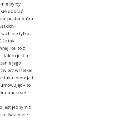
alnie byłby
 się dobrać
rać postać która
ystkich
enach nie tylko
 że tak
ej roli to z
i takim jest tu
dzenie jego
zwierz wszelkie
 taka intencja i
dsumowując – to
óra unosi się
i jest jednym z
li o tworzenie