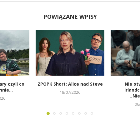
POWIĄZANE WPISY
ary czyli co
ZPOPK Short: Alice nad Steve
Nie ot
nie...
Irland
18/07/2026
„Ni
026
06