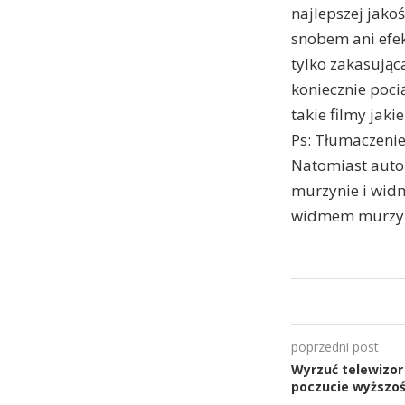
najlepszej jakoś
snobem ani efek
tylko zakasując
koniecznie poci
takie filmy jaki
Ps: Tłumaczenie
Natomiast autor
murzynie i widm
widmem murzyn
poprzedni post
Wyrzuć telewizor 
poczucie wyższoś