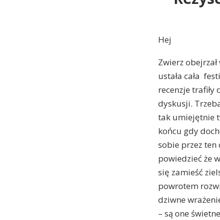
Hej
Zwierz obejrzał
ustała cała fes
recenzje trafiły
dyskusji. Trzeb
tak umiejętnie 
końcu gdy docho
sobie przez ten
powiedzieć że w 
się zamieść zie
powrotem rozwie
dziwne wrażenie
– są one świetne