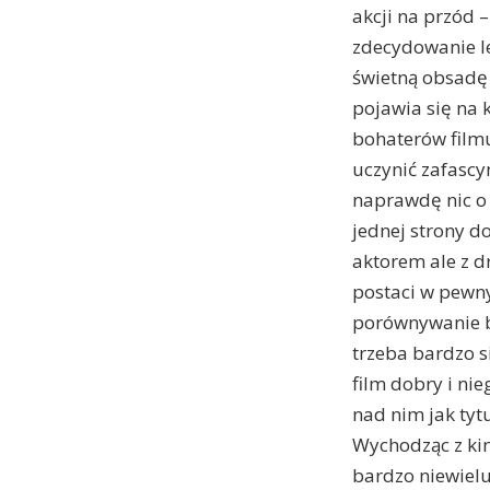
akcji na przód –
zdecydowanie l
świetną obsadę 
pojawia się na k
bohaterów filmu 
uczynić zafascy
naprawdę nic o 
jednej strony d
aktorem ale z d
postaci w pewn
porównywanie bo
trzeba bardzo s
film dobry i nie
nad nim jak ty
Wychodząc z kin
bardzo niewielu