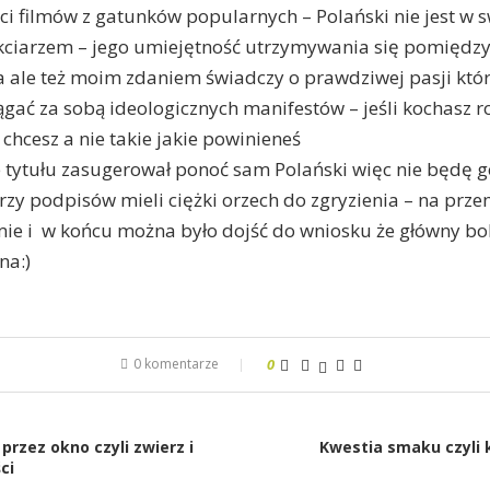
ci filmów z gatunków popularnych – Polański nie jest w sw
ciarzem – jego umiejętność utrzymywania się pomiędzy 
a ale też moim zdaniem świadczy o prawdziwej pasji któ
ągać za sobą ideologicznych manifestów – jeśli kochasz ro
e chcesz a nie takie jakie powinieneś
 tytułu zasugerował ponoć sam Polański więc nie będę g
zy podpisów mieli ciężki orzech do zgryzienia – na przem
ie i w końcu można było dojść do wniosku że główny boh
a:)
0 komentarze
0
przez okno czyli zwierz i
Kwestia smaku czyli 
ci