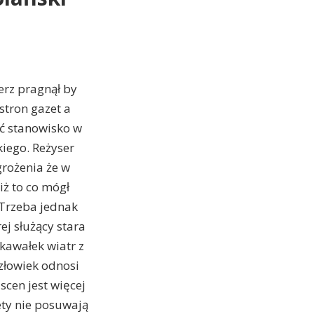
erz pragnął by
stron gazet a
ąć stanowisko w
iego. Reżyser
grożenia że w
ż to co mógł
 Trzeba jednak
ej służący stara
kawałek wiatr z
złowiek odnosi
scen jest więcej
tety nie posuwają