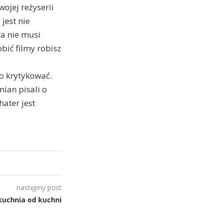
ojej reżyserii
jest nie
ra nie musi
bić filmy robisz
o krytykować.
ian pisali o
ater jest
następny post
kuchnia od kuchni