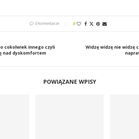
0 komentarze
0
o cokolwiek innego czyli
Widzę widzę nie widzę cz
ię nad dyskomfortem
napra
POWIĄZANE WPISY