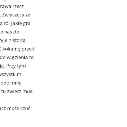
rawa rzecz
. Zwłaszcza że
 ról jakie gra
ie nas do
yje historią
ć kokainę przed
 do więzienia to
ję. Przy tym
 wszystkim
o ode mnie
I tu zwierz musi
acz może czuć