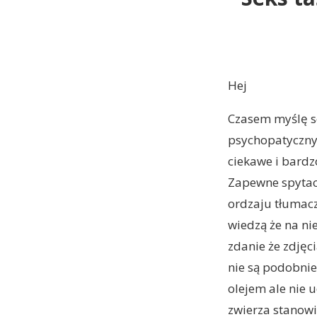
Hej
Czasem myślę sob
psychopatycznym
ciekawe i bardzo
Zapewne spytaci
ordzaju tłumac
wiedzą że na ni
zdanie że zdję
nie są podobnie
olejem ale nie 
zwierza stanowi