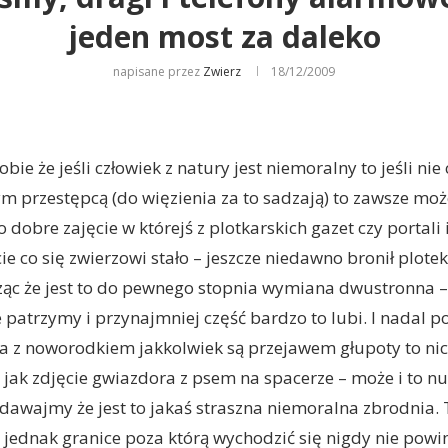
jeden most za daleko
napisane przez
Zwierz
18/12/2009
ie że jeśli człowiek z natury jest niemoralny to jeśli nie
 przestępcą (do więzienia za to sadzają) to zawsze moż
 dobre zajęcie w którejś z plotkarskich gazet czy portali
e co się zwierzowi stało – jeszcze niedawno bronił plote
ząc że jest to do pewnego stopnia wymiana dwustronna 
e patrzymy i przynajmniej część bardzo to lubi. I nadal 
cia z noworodkiem jakkolwiek są przejawem głupoty to n
 jak zdjęcie gwiazdora z psem na spacerze – może i to nud
udawajmy że jest to jakaś straszna niemoralna zbrodnia.
 jednak granice poza którą wychodzić się nigdy nie powi