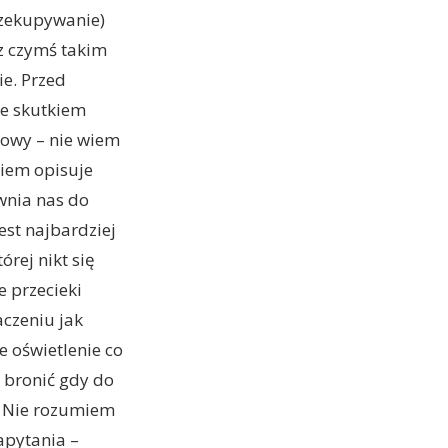
rzekupywanie)
z czymś takim
ie. Przed
ze skutkiem
mowy – nie wiem
niem opisuje
wnia nas do
st najbardziej
órej nikt się
e przecieki
czeniu jak
e oświetlenie co
o bronić gdy do
A. Nie rozumiem
apytania –