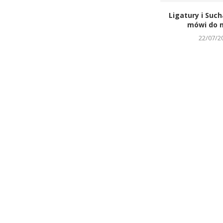
Ligatury i Such
mówi do m
22/07/2