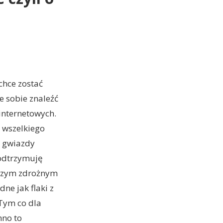
 chce zostać
e sobie znaleźć
 internetowych.
k wszelkiego
– gwiazdy
podtrzymuję
iczym zdrożnym
ne jak flaki z
 Tym co dla
nno to