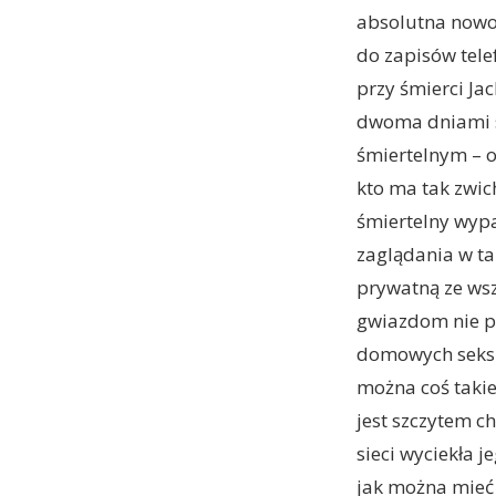
absolutna nowoś
do zapisów tel
przy śmierci Ja
dwoma dniami sł
śmiertelnym – 
kto ma tak zwic
śmiertelny wypa
zaglądania w ta
prywatną ze wszy
gwiazdom nie po
domowych seks t
można coś takie
jest szczytem c
sieci wyciekła j
jak można mieć 