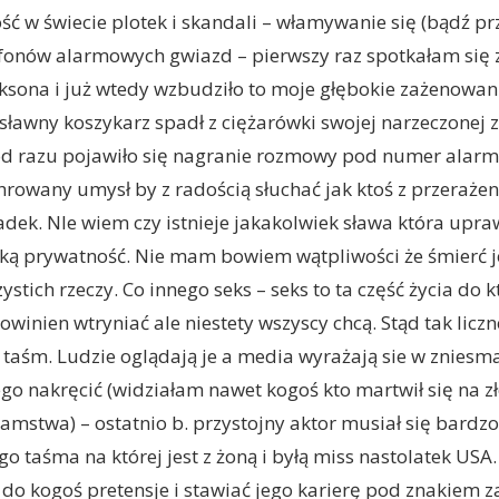
ć w świecie plotek i skandali – włamywanie się (bądź p
efonów alarmowych gwiazd – pierwszy raz spotkałam się 
cksona i już wtedy wzbudziło to moje głębokie zażenowan
awny koszykarz spadł z ciężarówki swojej narzeczonej 
od razu pojawiło się nagranie rozmowy pod numer alar
hrowany umysł by z radością słuchać jak ktoś z przeraże
dek. NIe wiem czy istnieje jakakolwiek sława która upra
ką prywatność. Nie mam bowiem wątpliwości że śmierć je
stich rzeczy. Co innego seks – seks to ta część życia do kt
winien wtryniać ale niestety wszyscy chcą. Stąd tak liczn
aśm. Ludzie oglądają je a media wyrażają sie w zniesma
go nakręcić (widziałam nawet kogoś kto martwił się na zł
hamstwa) – ostatnio b. przystojny aktor musiał się bardz
ego taśma na której jest z żoną i byłą miss nastolatek US
do kogoś pretensje i stawiać jego karierę pod znakiem z