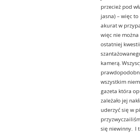
przecież pod w
jasna) – więc t
akurat w przypa
więc nie można 
ostatniej kwesti
szantażowanego 
kamerą. Wszyscy 
prawdopodobnie 
wszystkim niema
gazeta która op
zależało jej nak
uderzyć się w p
przyzwyczailiś
się niewinny. I 