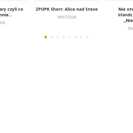
ary czyli co
ZPOPK Short: Alice nad Steve
Nie ot
nie...
Irland
18/07/2026
„Ni
026
06