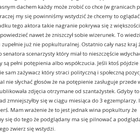
łasnym dachem każdy może zrobić co chce (w granicach p
o raczej my się powinniśmy wstydzić że chcemy to oglądać
dku tego aktora takie nagranie pokrywa się z większością
powiedzieć nawet że zniszczył sobie wizerunek. To wiedz
i zupełnie już nie popkulturalnej. Ostatnio cały nasz kraj ż
senatora scenarzysty który miał to nieszczęście wdycha
są pełni potępienia albo współczucia. Jeśli ktoś pójdzie
sam zażywacz który straci polityczną i społeczną pozyc
l nie słychać głosów że na potępienie zasługuje przede
ublikowała zdjęcia otrzymane od szantażystek. Gdyby t
ład zmniejszyłby się w ciągu miesiąca do 3 egzemplarzy. 
ierś. Mam wrażenie że to jest jednak wina popkultury że
my się do tego że podglądany ma się pilnować a podgląd
tego zwierz się wstydzi.