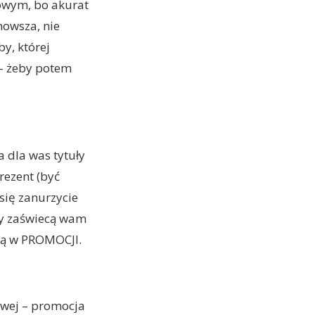
owym, bo akurat
nowsza, nie
y, której
– żeby potem
 dla was tytuły
rezent (być
się zanurzycie
zy zaświecą wam
 są w PROMOCJI.
owej – promocja