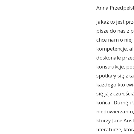
Anna Przedpełs
Jakaż to jest pr
pisze do nas z p
chce nam o niej 
kompetencje, ale
doskonale przed
konstrukcje, pod
spotkały się z 
każdego kto twi
się ją z czułośc
końca „Dumę i 
niedowierzaniu,
którzy Jane Aust
literaturze, kt