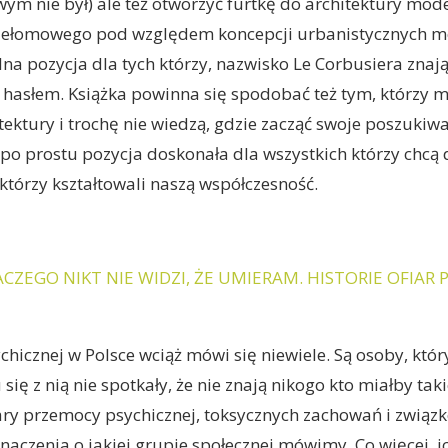
wym nie był) ale też otworzyć furtkę do architektury mod
rzełomowego pod względem koncepcji urbanistycznych 
alna pozycja dla tych którzy, nazwisko Le Corbusiera znają
e hasłem. Książka powinna się spodobać też tym, którzy 
tektury i trochę nie wiedzą, gdzie zacząć swoje poszukiwa
 po prostu pozycja doskonała dla wszystkich którzy chcą 
 którzy kształtowali naszą współczesność.
CZEGO NIKT NIE WIDZI, ŻE UMIERAM. HISTORIE OFIAR
hicznej w Polsce wciąż mówi się niewiele. Są osoby, któr
 się z nią nie spotkały, że nie znają nikogo kto miałby tak
ry przemocy psychicznej, toksycznych zachowań i związ
naczenia o jakiej grupie społecznej mówimy. Co więcej, i