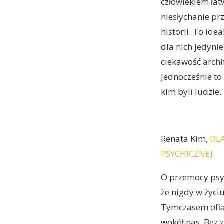
człowiekiem łat
niesłychanie p
historii. To ide
dla nich jedyni
ciekawość archi
Jednocześnie to
kim byli ludzie,
Renata Kim,
DLA
PSYCHICZNEJ
O przemocy psyc
że nigdy w życiu
Tymczasem ofia
wokół nas. Bez z