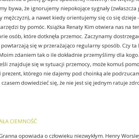
imy bywa, że ignorujemy niepokojące sygnały (zwłaszcza 
 mężczyzn), a nawet kiedy orientujemy się co się dzieje
rzędzi by pomóc. Książka Renaty Kim otwiera nas na te
orie osób, które dotknęła przemoc. Zaczynamy dostrzeg
 powtarzają się w przerażająco regularny sposób. Czy ta
 Moim zdaniem tak o ile dokładnie przemyślimy dla kog
jeśli znajduje się w sytuacji przemocy, może komuś pom
ki prezent, którego nie dajemy pod choinką ale podrzuca
 czasem dowiedzieć się, że nie jest się jednym ratuje zdr
IAŁA CIEMNOŚĆ
 Granna opowiada o człowieku niezwykłym. Henry Worsle