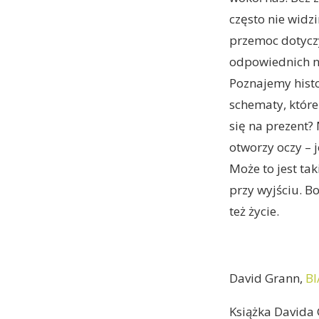
często nie widz
przemoc dotyczy
odpowiednich na
Poznajemy hist
schematy, które
się na prezent?
otworzy oczy – 
Może to jest ta
przy wyjściu. Bo
też życie.
David Grann,
B
Książka Davida