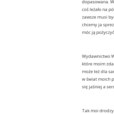
dopasowana. Wy
coś leżało na pó
zawsze musi by
chcemy ja spre
móc ją pożyczyć
Wydawnictwo W.A
które moim zda
może też dla sa
w świat moich 
się jaśniej a se
Tak moi drodzy 