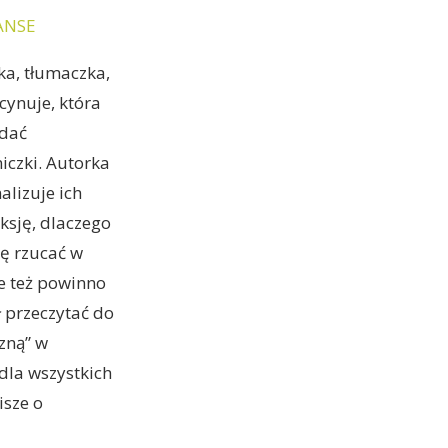
ANSE
rka, tłumaczka,
cynuje, która
idać
iczki. Autorka
alizuje ich
eksję, dlaczego
ię rzucać w
le też powinno
ł przeczytać do
zną” w
 dla wszystkich
isze o