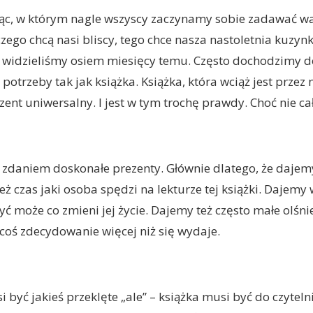
iąc, w którym nagle wszyscy zaczynamy sobie zadawać wa
zego chcą nasi bliscy, tego chce nasza nastoletnia kuzynk
 widzieliśmy osiem miesięcy temu. Często dochodzimy d
 potrzeby tak jak książka. Książka, która wciąż jest przez 
ent uniwersalny. I jest w tym trochę prawdy. Choć nie ca
 zdaniem doskonałe prezenty. Głównie dlatego, że dajemy
eż czas jaki osoba spędzi na lekturze tej książki. Dajemy 
być może co zmieni jej życie. Dajemy też często małe olśni
 coś zdecydowanie więcej niż się wydaje.
 być jakieś przeklęte „ale” – książka musi być do czyteln