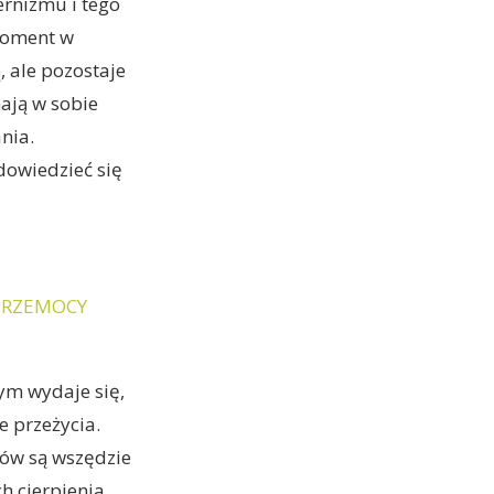
ernizmu i tego
moment w
, ale pozostaje
mają w sobie
nia.
dowiedzieć się
 PRZEMOCY
ym wydaje się,
ie przeżycia.
ków są wszędzie
ch cierpienia