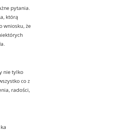
żne pytania.
a, którą
o wniosku, że
niektórych
ła.
 nie tylko
wszystko co z
enia, radości,
ika