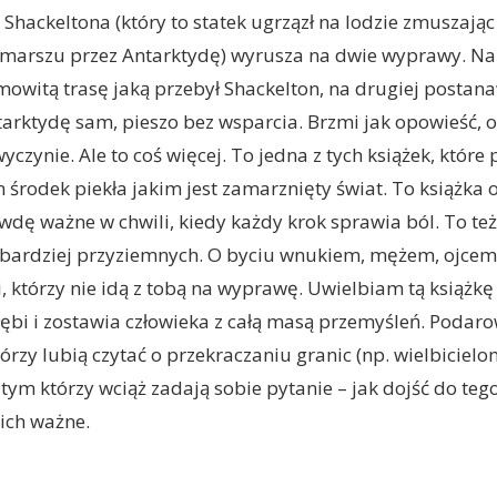
Shackeltona (który to statek ugrzązł na lodzie zmuszając
marszu przez Antarktydę) wyrusza na dwie wyprawy. Na 
owitą trasę jaką przebył Shackelton, na drugiej postan
arktydę sam, pieszo bez wsparcia. Brzmi jak opowieść, 
czynie. Ale to coś więcej. To jedna z tych książek, które
 środek piekła jakim jest zamarznięty świat. To książka 
awdę ważne w chwili, kiedy każdy krok sprawia ból. To też
bardziej przyziemnych. O byciu wnukiem, mężem, ojcem 
, którzy nie idą z tobą na wyprawę. Uwielbiam tą książkę 
łębi i zostawia człowieka z całą masą przemyśleń. Podar
rzy lubią czytać o przekraczaniu granic (np. wielbicielo
ż tym którzy wciąż zadają sobie pytanie – jak dojść do tego
ich ważne.