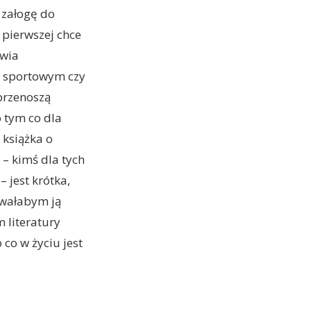
 załogę do
pierwszej chce
awia
o sportowym czy
 przenoszą
o tym co dla
 książka o
– kimś dla tych
– jest krótka,
owałabym ją
m literatury
 co w życiu jest