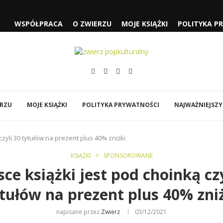
WSPÓŁPRACA
O ZWIERZU
MOJE KSIĄŻKI
POLITYKA P
 CZYLI...
SŁUŻĄCEJ” I „FJORD”
„SPIDER-MAN: CAŁKIEM NOWY...
ÓWI DO MNIE...
EJA” NOLANA
Y
BI…”
ERZU
MOJE KSIĄŻKI
POLITYKA PRYWATNOŚCI
NAJWAŻNIEJSZY
czyli 30 tytułów na prezent plus 40% zniżki
KSIĄŻKI
SPONSOROWANE
sce książki jest pod choinką czy
tułów na prezent plus 40% zni
napisane przez
Zwierz
03/12/2021