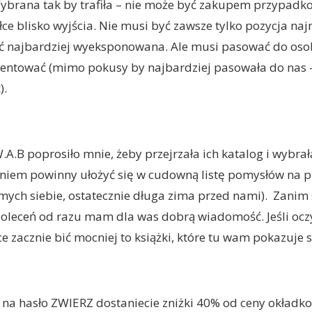
brana tak by trafiła – nie może być zakupem przypadk
łce blisko wyjścia. Nie musi być zawsze tylko pozycja naj
ć najbardziej wyeksponowana. Ale musi pasować do osob
zentować (mimo pokusy by najbardziej pasowała do nas 
).
.B poprosiło mnie, żeby przejrzała ich katalog i wybrała
niem powinny ułożyć się w cudowną listę pomysłów na p
mych siebie, ostatecznie długa zima przed nami). Zanim 
poleceń od razu mam dla was dobrą wiadomość. Jeśli oc
rce zacznie bić mocniej to książki, które tu wam pokazuje
na hasło ZWIERZ dostaniecie zniżki 40% od ceny okładk