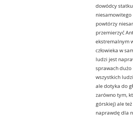
dowódcy statku 
niesamowitego 
powtórzy niesam
przemierzyć Ant
ekstremalnym wy
człowieka w sam
ludzi jest napr
sprawach dużo 
wszystkich ludzi
ale dotyka do g
zarówno tym, któ
górskiej) ale te
naprawdę dla n