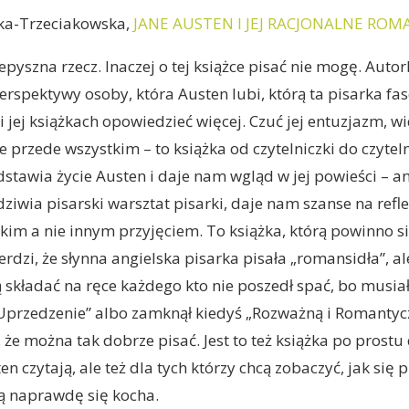
ka-Trzeciakowska,
JANE AUSTEN I JEJ RACJONALNE ROM
zepyszna rzecz. Inaczej o tej książce pisać nie mogę. Auto
erspektywy osoby, która Austen lubi, którą ta pisarka fas
i jej książkach opowiedzieć więcej. Czuć jej entuzjazm, w
 przede wszystkim – to książka od czytelniczki do czyteln
stawia życie Austen i daje nam wgląd w jej powieści – an
ziwia pisarski warsztat pisarki, daje nam szanse na refl
takim a nie innym przyjęciem. To książka, którą powinno s
erdzi, że słynna angielska pisarka pisała „romansidła”, a
ią składać na ręce każdego kto nie poszedł spać, bo musia
Uprzedzenie” albo zamknął kiedyś „Rozważną i Romantyc
 że można tak dobrze pisać. Jest to też książka po prostu
en czytają, ale też dla tych którzy chcą zobaczyć, jak się p
órą naprawdę się kocha.