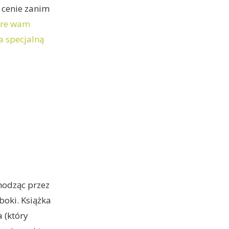
 cenie zanim
tóre wam
a specjalną
hodząc przez
boki. Książka
 (który