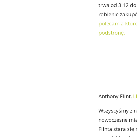
trwa od 3.12 do
robienie zakup
polecam a które
podstronę.
Anthony Flint,
L
Wszyscyśmy z ni
nowoczesne mias
Flinta stara się